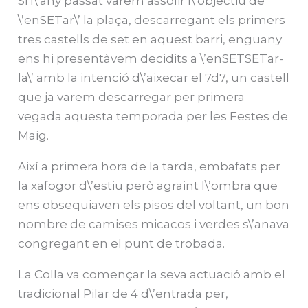
Si l\’any passat varem assolir l\’objectiu de
\’enSETar\’ la plaça, descarregant els primers
tres castells de set en aquest barri, enguany
ens hi presentàvem decidits a \’enSETSETar-
la\’ amb la intenció d\’aixecar el 7d7, un castell
que ja varem descarregar per primera
vegada aquesta temporada per les Festes de
Maig.
Així a primera hora de la tarda, embafats per
la xafogor d\’estiu però agraint l\’ombra que
ens obsequiaven els pisos del voltant, un bon
nombre de camises micacos i verdes s\’anava
congregant en el punt de trobada.
La Colla va començar la seva actuació amb el
tradicional Pilar de 4 d\’entrada per,