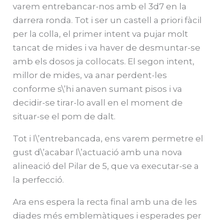
varem entrebancar-nos amb el 3d7 en la
darrera ronda. Tot i ser un castell a priori fàcil
per la colla, el primer intent va pujar molt
tancat de mides i va haver de desmuntar-se
amb els dosos ja col·locats. El segon intent,
millor de mides, va anar perdent-les
conforme s\’hi anaven sumant pisos i va
decidir-se tirar-lo avall en el moment de
situar-se el pom de dalt.
Tot i l\’entrebancada, ens varem permetre el
gust d\’acabar l\’actuació amb una nova
alineació del Pilar de 5, que va executar-se a
la perfecció.
Ara ens espera la recta final amb una de les
diades més emblemàtiques i esperades per