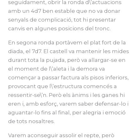
seguidament, obrir la ronda d\’actuacions
amb un 4d7 ben estable que no va donar
senyals de complicació, tot hi presentar
canvis en algunes posicions del tronc.
En segona ronda portàvem el plat fort de la
diada, el 7d7. El castell va mantenir les mides
durant tota la pujada, però va allargar-se en
el moment de l\’aleta i la demora va
començar a passar factura als pisos inferiors,
provocant que l\’estructura comencés a
ressentir-se\’n. Però els ànims i les ganes hi
eren i, amb esforç, varem saber defensar-lo i
aguantar-lo fins al final, per alegria i emoció
de tots nosaltres.
Varem aconseguir assolir el repte, però