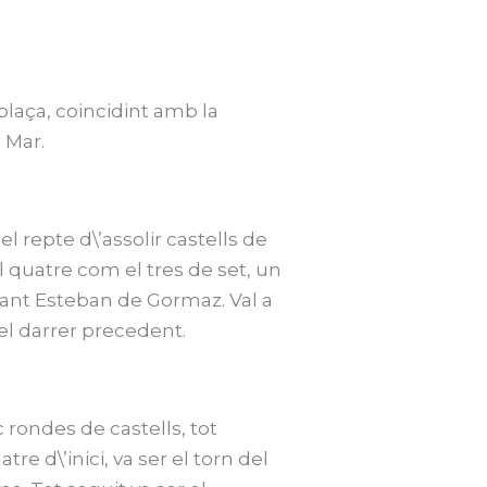
plaça, coincidint amb la
 Mar.
el repte d\’assolir castells de
el quatre com el tres de set, un
Sant Esteban de Gormaz. Val a
 el darrer precedent.
c rondes de castells, tot
re d\’inici, va ser el torn del