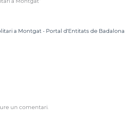
itari a Montgat”
olitari a Montgat - Portal d'Entitats de Badalona
iure un comentari.