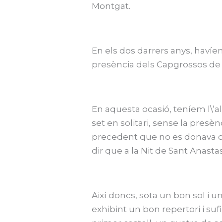
Montgat.
En els dos darrers anys, havíe
presència dels Capgrossos de 
En aquesta ocasió, teníem l\’al·
set en solitari, sense la presè
precedent que no es donava des
dir que a la Nit de Sant Anastas
Així doncs, sota un bon sol i un
exhibint un bon repertori i sufi