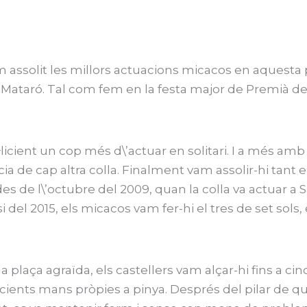
m assolit les millors actuacions micacos en aquesta 
Mataró. Tal com fem en la festa major de Premià de
licient un cop més d\’actuar en solitari. I a més amb 
ncia de cap altra colla. Finalment vam assolir-hi tant 
 de l\’octubre del 2009, quan la colla va actuar a 
i del 2015, els micacos vam fer-hi el tres de set sols,
a plaça agraïda, els castellers vam alçar-hi fins a cin
cients mans pròpies a pinya. Després del pilar de quat