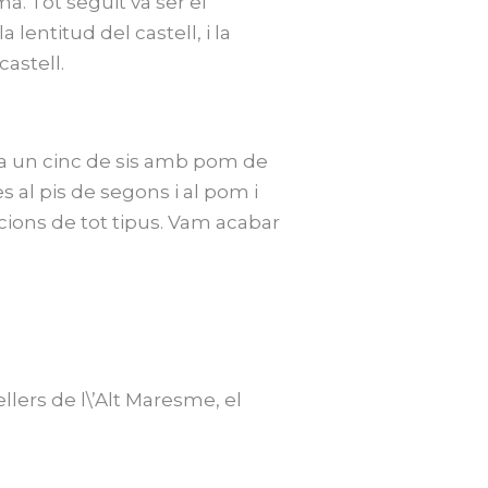
. Tot seguit va ser el
 lentitud del castell, i la
astell.
onda un cinc de sis amb pom de
s al pis de segons i al pom i
acions de tot tipus. Vam acabar
llers de l\’Alt Maresme, el