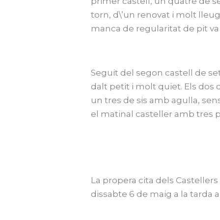
primer castell, un quatre de s
torn, d\’un renovat i molt lleug
manca de regularitat de pit va
Seguit del segon castell de set
dalt petit i molt quiet. Els do
un tres de sis amb agulla, sens
el matinal casteller amb tres p
La propera cita dels Castellers
dissabte 6 de maig a la tarda 