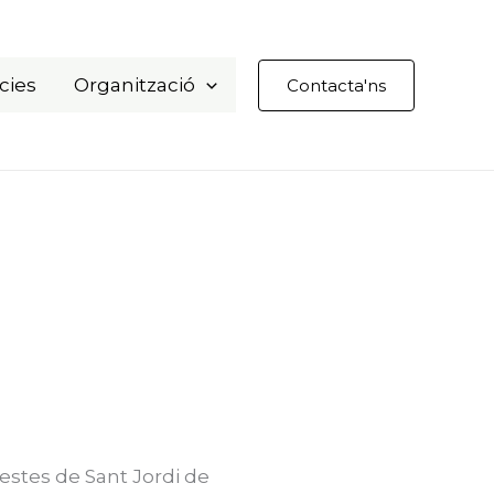
cies
Organització
Contacta'ns
estes de Sant Jordi de