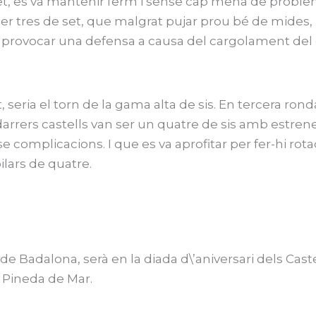
et, es va mantenir ferm i sense cap mena de problema
er tres de set, que malgrat pujar prou bé de mides, la
 provocar una defensa a causa del cargolament del c
, seria el torn de la gama alta de sis. En tercera r
s darrers castells van ser un quatre de sis amb estrene
e complicacions. I que es va aprofitar per fer-hi rot
ilars de quatre.
 de Badalona, serà en la diada d\’aniversari dels Caste
a Pineda de Mar.