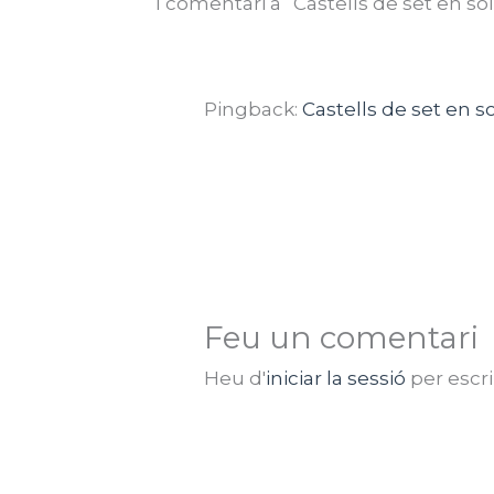
1 comentari a “Castells de set en sol
Pingback:
Castells de set en s
Feu un comentari
Heu d'
iniciar la sessió
per escr