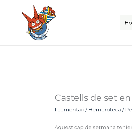
Vés
al
contingut
H
Castells de set en
1 comentari
/
Hemeroteca
/ Pe
Aquest cap de setmana teníem u