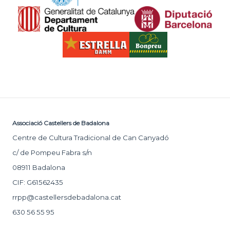
Associació Castellers de Badalona
Centre de Cultura Tradicional de Can Canyadó
c/ de Pompeu Fabra s/n
08911 Badalona
CIF: G61562435
rrpp@castellersdebadalona.cat
630 56 55 95