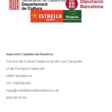
Associació Castellers de Badalona
Centre de Cultura Tradicional de Can Canyadó
c/ de Pompeu Fabra s/n
08911 Badalona
CIF: G61562435
rrpp@castellersdebadalona.cat
630 56 55 95