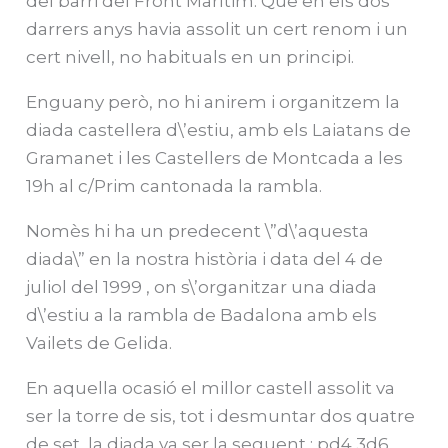
del barri del Front Marítim. Que en els dos
darrers anys havia assolit un cert renom i un
cert nivell, no habituals en un principi.
Enguany però, no hi anirem i organitzem la
diada castellera d\’estiu, amb els Laiatans de
Gramanet i les Castellers de Montcada a les
19h al c/Prim cantonada la rambla.
Nomès hi ha un predecent \”d\’aquesta
diada\” en la nostra història i data del 4 de
juliol del 1999 , on s\’organitzar una diada
d\’estiu a la rambla de Badalona amb els
Vailets de Gelida.
En aquella ocasió el millor castell assolit va
ser la torre de sis, tot i desmuntar dos quatre
de set, la diada va ser la seguent : pd4 3d6