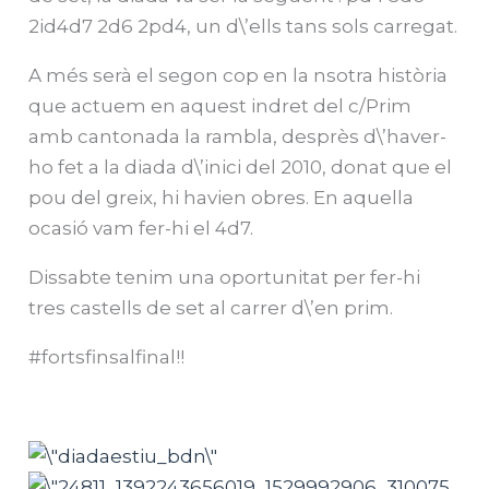
2id4d7 2d6 2pd4, un d\’ells tans sols carregat.
A més serà el segon cop en la nsotra història
que actuem en aquest indret del c/Prim
amb cantonada la rambla, desprès d\’haver-
ho fet a la diada d\’inici del 2010, donat que el
pou del greix, hi havien obres. En aquella
ocasió vam fer-hi el 4d7.
Dissabte tenim una oportunitat per fer-hi
tres castells de set al carrer d\’en prim.
#fortsfinsalfinal!!