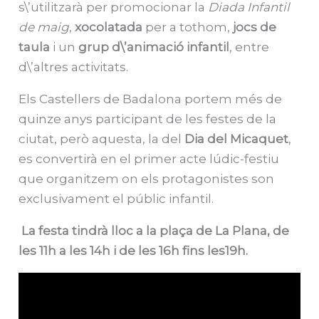
s\’utilitzarà per promocionar la
Diada Infantil
de maig
,
xocolatada
per a tothom,
jocs de
taula
i un
grup d\’animació infantil
, entre
d\’altres activitats.
Els Castellers de Badalona portem més de
quinze anys participant de les festes de la
ciutat, però aquesta, la del
Dia del Micaquet
,
es convertirà en el primer acte lúdic-festiu
que organitzem on els protagonistes son
exclusivament el públic infantil.
La festa tindrà lloc a la plaça de La Plana, de
les 11h a les 14h i de les 16h fins les19h.