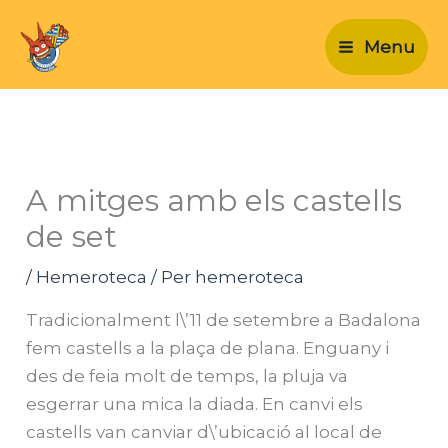
Vés
al
Menu
contingut
A mitges amb els castells
de set
/
Hemeroteca
/ Per
hemeroteca
Tradicionalment l\’11 de setembre a Badalona
fem castells a la plaça de plana. Enguany i
des de feia molt de temps, la pluja va
esgerrar una mica la diada. En canvi els
castells van canviar d\’ubicació al local de