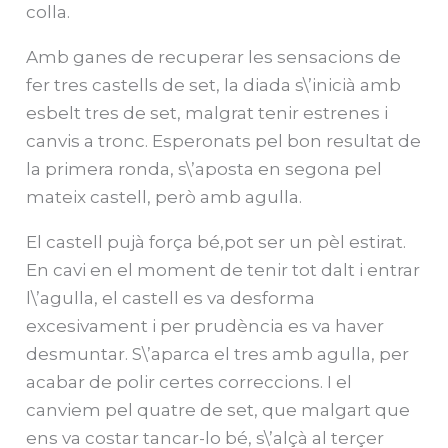
colla.
Amb ganes de recuperar les sensacions de
fer tres castells de set, la diada s\’inicià amb
esbelt tres de set, malgrat tenir estrenes i
canvis a tronc. Esperonats pel bon resultat de
la primera ronda, s\’aposta en segona pel
mateix castell, però amb agulla.
El castell pujà força bé,pot ser un pèl estirat.
En cavi en el moment de tenir tot dalt i entrar
l\’agulla, el castell es va desforma
excesivament i per prudència es va haver
desmuntar. S\’aparca el tres amb agulla, per
acabar de polir certes correccions. I el
canviem pel quatre de set, que malgart que
ens va costar tancar-lo bé, s\’alçà al terçer