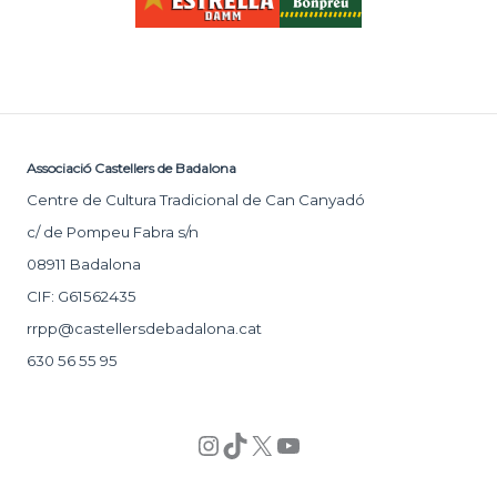
Associació Castellers de Badalona
Centre de Cultura Tradicional de Can Canyadó
c/ de Pompeu Fabra s/n
08911 Badalona
CIF: G61562435
rrpp@castellersdebadalona.cat
630 56 55 95
Instagram
TikTok
X
YouTube