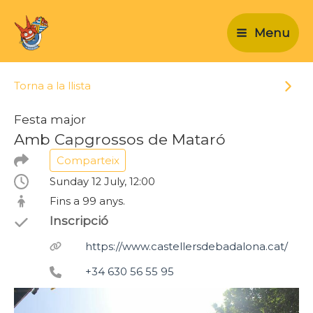
Vés
al
Menu
contingut
Torna a la llista
Esde
Festa major
Amb Capgrossos de Mataró
Comparteix
Sunday 12 July, 12:00
Fins a 99 anys.
Inscripció
https://www.castellersdebadalona.cat/
+34 630 56 55 95