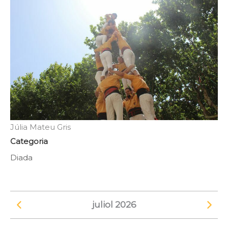
Júlia Mateu Gris
Categoria
Diada
juliol 2026
Veure el mes anterior
Veure