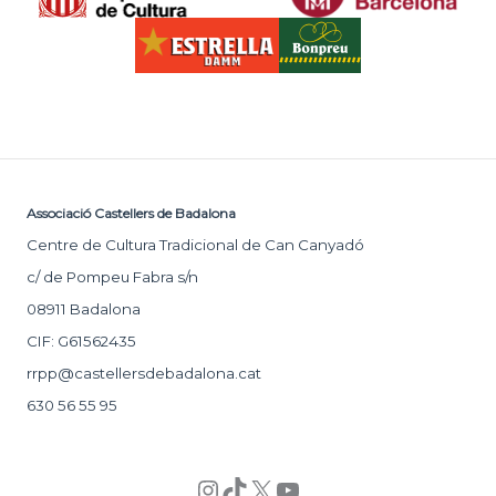
Associació Castellers de Badalona
Centre de Cultura Tradicional de Can Canyadó
c/ de Pompeu Fabra s/n
08911 Badalona
CIF: G61562435
rrpp@castellersdebadalona.cat
630 56 55 95
Instagram
TikTok
X
YouTube