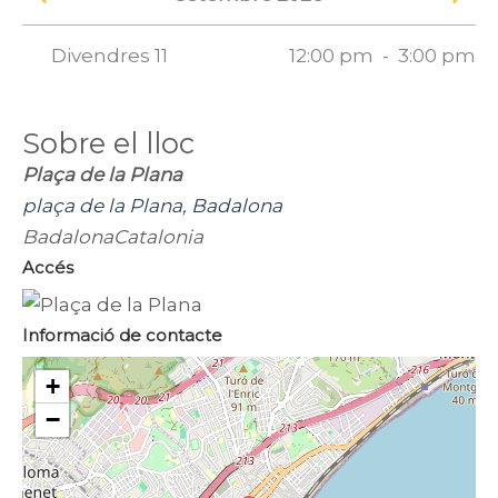
Veure el mes anterior
Veure
Divendres 11
12:00 pm
-
3:00 pm
Sobre el lloc
Plaça de la Plana
plaça de la Plana, Badalona
Badalona
Catalonia
Accés
Informació de contacte
+
−