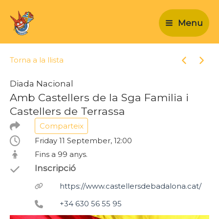
Vés
al
Menu
contingut
Torna a la llista
Esdeveni
Esde
Diada Nacional
Amb Castellers de la Sga Familia i
Castellers de Terrassa
Comparteix
Friday 11 September, 12:00
Fins a 99 anys.
Inscripció
https://www.castellersdebadalona.cat/
+34 630 56 55 95